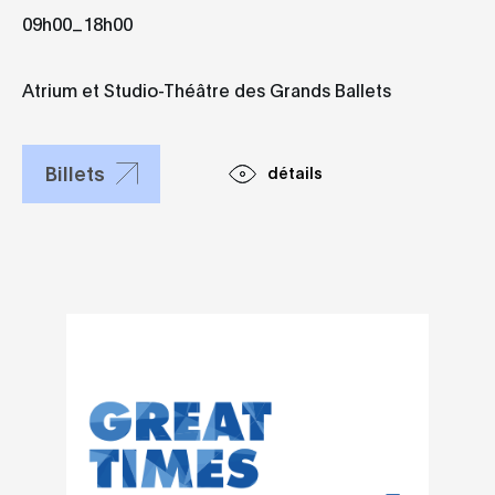
des Grands
_
09h00
18h00
Ballets
Atrium et Studio-Théâtre des Grands Ballets
Billets
détails