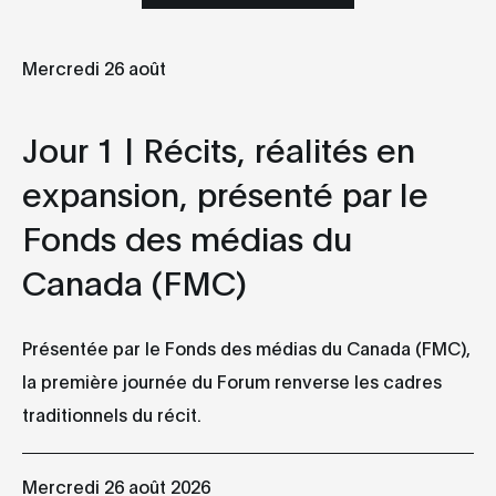
Mercredi 26 août
Mercredi
Jeudi
Vendred
26
27
2
Jour 1 | Récits, réalités en
expansion, présenté par le
AOÛT
AOÛT
AOÛT
Fonds des médias du
Canada (FMC)
Jour 1 | Récits,
Jour 2 |
Jour 3 | Son,
réalités en
Technologies,
écologies d
expansion,
interfaces du
l’écoute,
présenté par le
futur
présenté par
Présentée par le Fonds des médias du Canada (FMC),
Fonds des
DistroKid
09h00
la première journée du Forum renverse les cadres
médias du
09h00
Atrium et
Canada (FMC)
traditionnels du récit.
Studio-Théâtre
Atrium et
09h00
des Grands
Studio-Théât
Atrium et
Ballets
des Grands
Studio-Théâtre
Ballets
Mercredi 26 août 2026