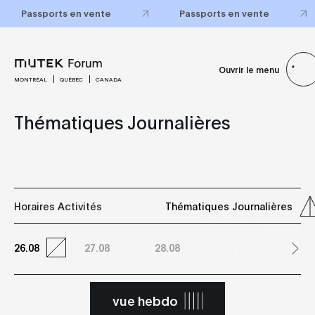
Passports en vente
Passports en vente
Ouvrir le menu
MONTRÉAL
QUÉBEC
CANADA
Thématiques Journalières
Horaires Activités
Thématiques Journalières
26.08
27.08
28.08
vue hebdo