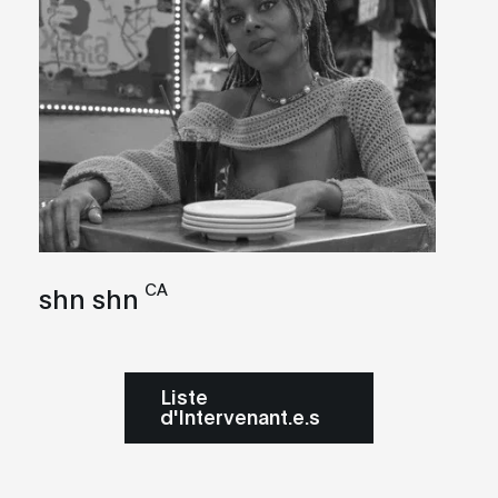
CA
shn shn
Liste
d'Intervenant.e.s