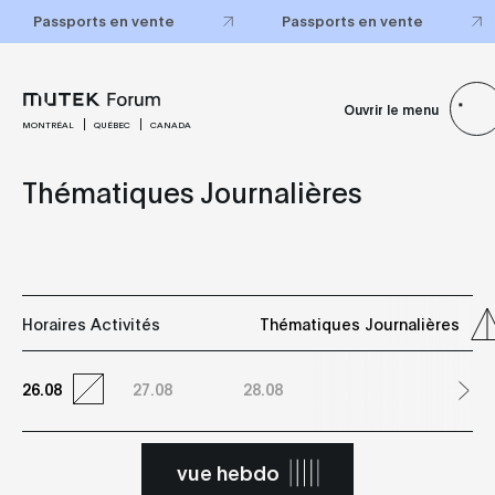
Passports en vente
Passports en vente
Ouvrir le menu
MONTRÉAL
QUÉBEC
CANADA
Thématiques Journalières
Horaires Activités
Thématiques Journalières
26.08
27.08
28.08
vue hebdo