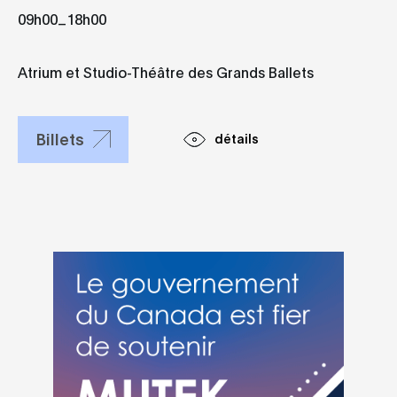
des Grands
_
09h00
18h00
Ballets
Atrium et Studio-Théâtre des Grands Ballets
Billets
détails