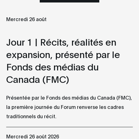
Mercredi 26 août
Mercredi
Jeudi
Vendred
26
27
2
Jour 1 | Récits, réalités en
expansion, présenté par le
AOÛT
AOÛT
AOÛT
Fonds des médias du
Canada (FMC)
Jour 1 | Récits,
Jour 2 |
Jour 3 | Son,
réalités en
Technologies,
écologies d
expansion,
interfaces du
l’écoute,
présenté par le
futur
présenté par
Présentée par le Fonds des médias du Canada (FMC),
Fonds des
DistroKid
09h00
la première journée du Forum renverse les cadres
médias du
09h00
Atrium et
Canada (FMC)
traditionnels du récit.
Studio-Théâtre
Atrium et
09h00
des Grands
Studio-Théât
Atrium et
Ballets
des Grands
Studio-Théâtre
Ballets
Mercredi 26 août 2026