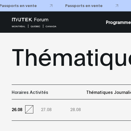
Passports en vente
Passports en vente
Programme
MONTRÉAL
QUÉBEC
CANADA
Thématique
Horaires Activités
Thématiques Journali
26.08
27.08
28.08