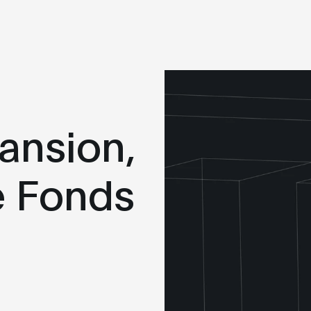
Vendredi
28
AOÛT
pansion,
Jour 3 | Son,
e Fonds
écologies de
l’écoute, présenté
par DistroKid
u
09h00
Atrium et Studio-
Théâtre des Grands
Ballets