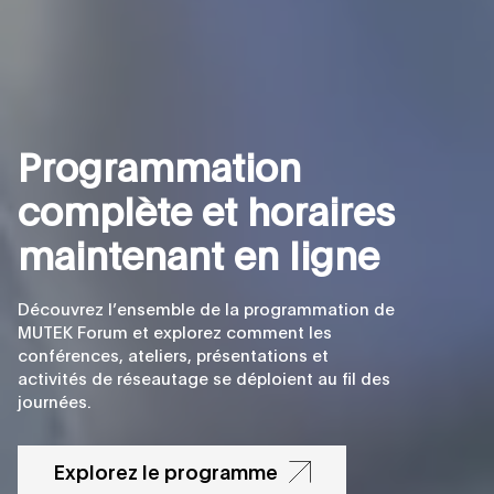
P
r
o
g
r
a
m
m
a
t
i
o
n
c
o
m
p
l
è
t
e
e
t
h
o
r
a
i
r
e
s
m
a
i
n
t
e
n
a
n
t
e
n
l
i
g
n
e
Découvrez l’ensemble de la programmation de
MUTEK Forum et explorez comment les
conférences, ateliers, présentations et
activités de réseautage se déploient au fil des
journées.
Explorez le programme